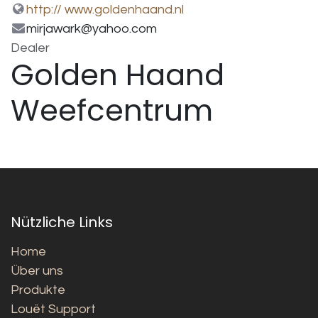
http:// www.goldenhaand.nl
mirjawark@yahoo.com
Dealer
Golden Haand
Weefcentrum
Nützliche Links
Home
Über uns
Produkte
Louët Support