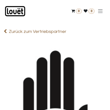
Zum Inhalt springen
0
0
Zurück zum Vertriebspartner