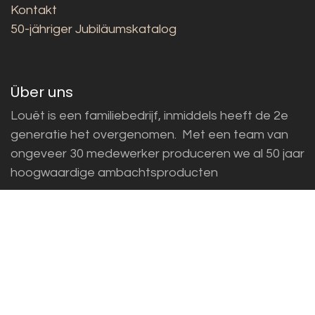
Kontakt
50-jähriger Jubiläumskatalog
Über uns
Louët is een familiebedrijf, inmiddels heeft de 2e
generatie het overgenomen. Met een team van
ongeveer 30 medewerker produceren we al 50 jaar
hoogwaardige ambachtsproducten
Openingstijden op afspraak:
Maandag –
Donderdag: 8:30 – 16:30 uur
Adres:
Louët BV, Kwinkweerd 139, 7241 CW
Lochem