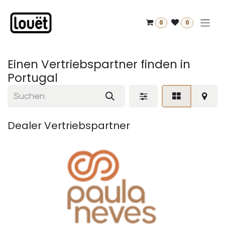
Zum Inhalt springen
0
0
Einen Vertriebspartner finden
in
Portugal
Dealer
Vertriebspartner