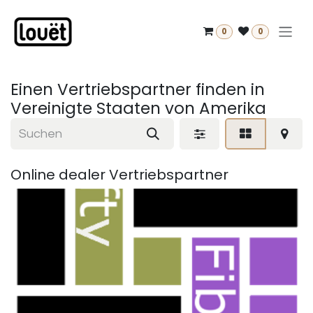
Zum Inhalt springen
0
0
Einen Vertriebspartner finden
in
Vereinigte Staaten von Amerika
Online dealer
Vertriebspartner