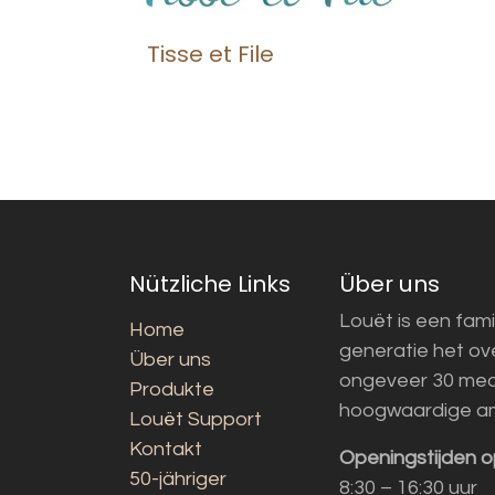
Tisse et File
Nützliche Links
Über uns
Louët is een fami
Home
generatie het o
Über uns
ongeveer 30 med
Produkte
hoogwaardige a
Louët Support
Kontakt
Openingstijden o
50-jähriger
8:30 – 16:30 uur