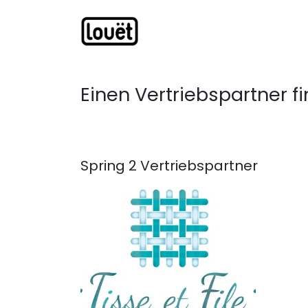
Zum Inhalt springen
Webshop
Produkte
H
Einen Vertriebspartner 
Spring 2
Vertriebspartner