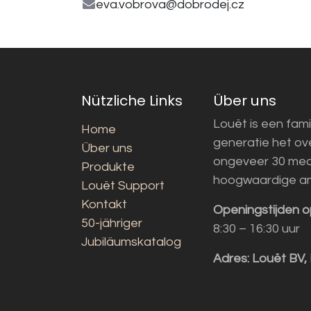
eva.vobrova@dobrodej.cz
Nützliche Links
Über uns
Louët is een fami
Home
generatie het o
Über uns
ongeveer 30 med
Produkte
hoogwaardige a
Louët Support
Kontakt
Openingstijden o
50-jähriger
8:30 – 16:30 uur
Jubiläumskatalog
Adres:
Louët BV,