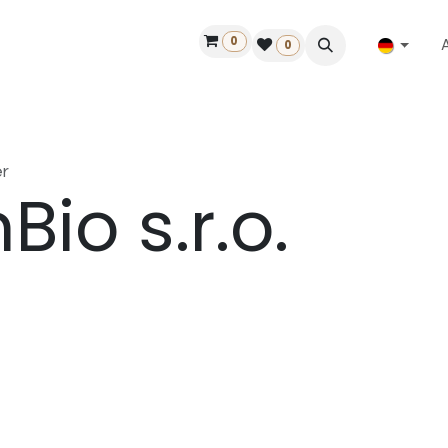
0
ilfe
50 Jahre Louët
Finde einen Händler
0
r
nBio s.r.o.