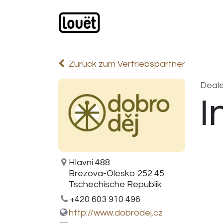
Zum Inhalt springen
Webshop
Produkte
H
Zurück zum Vertriebspartner
Deale
I
Hlavni 488
Brezova-Olesko 252 45
Tschechische Republik
+420 603 910 496
http://www.dobrodej.cz