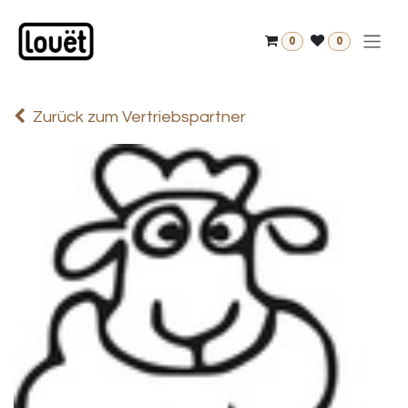
Zum Inhalt springen
0
0
Zurück zum Vertriebspartner