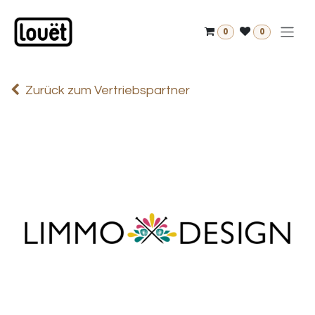
Zum Inhalt springen
0
0
Zurück zum Vertriebspartner