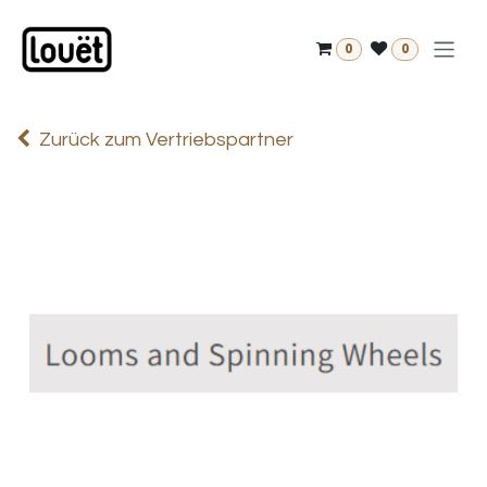
Zum Inhalt springen
0
0
Zurück zum Vertriebspartner