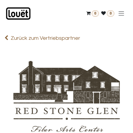
Zum Inhalt springen
0
0
Zurück zum Vertriebspartner