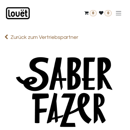
Zum Inhalt springen
0
0
Zurück zum Vertriebspartner