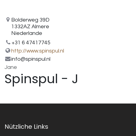
Bolderweg 39D
1332AZ Almere
Niederlande
+31 6 47417745
http://www.spinspul.nl
info@spinspul.nl
Jane
Spinspul - J
Nützliche Links