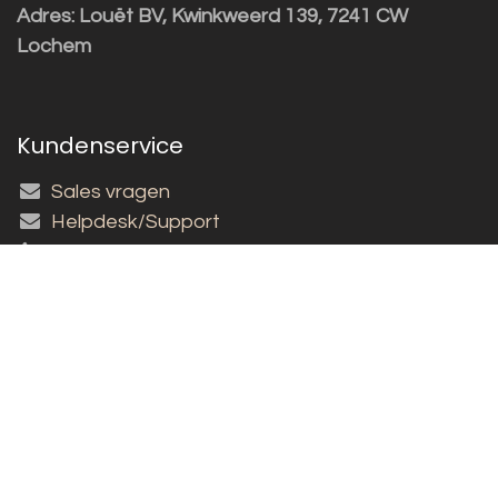
Adres:
Louët BV, Kwinkweerd 139, 7241 CW
Lochem
Kundenservice
Sales vragen
Helpdesk/Support
+31 (0)573 252229
Für den Newsletter anmelden!