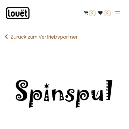
Zum Inhalt springen
0
0
Zurück zum Vertriebspartner