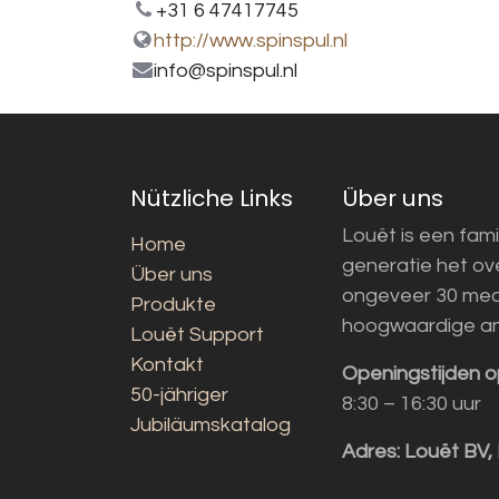
+31 6 47417745
http://www.spinspul.nl
info@spinspul.nl
Nützliche Links
Über uns
Louët is een fami
Home
generatie het o
Über uns
ongeveer 30 med
Produkte
hoogwaardige a
Louët Support
Kontakt
Openingstijden o
50-jähriger
8:30 – 16:30 uur
Jubiläumskatalog
Adres:
Louët BV,