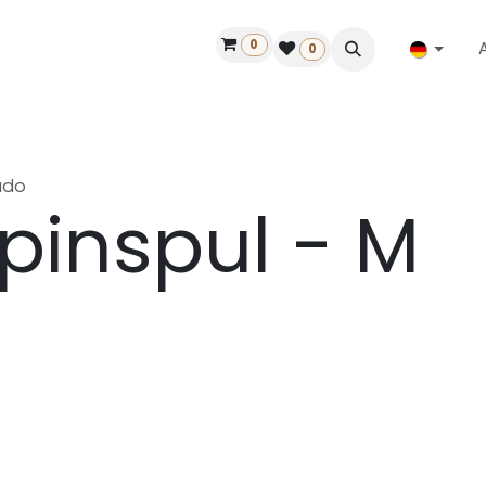
0
ilfe
50 Jahre Louët
Finde einen Händler
0
ado
pinspul - M