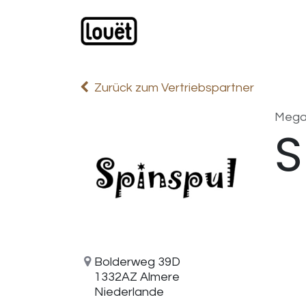
Zum Inhalt springen
Webshop
Produkte
H
Zurück zum Vertriebspartner
Meg
S
Bolderweg 39D
1332AZ Almere
Niederlande