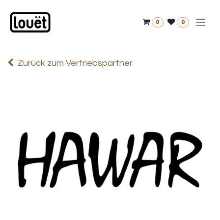
Zum Inhalt springen
0
0
Zurück zum Vertriebspartner