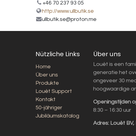
+46 70 237 93 05
http://www.ullbutik.se
ullbutik.se@proton.me
Nützliche Links
Über uns
Louët is een fami
Home
generatie het o
Über uns
ongeveer 30 med
Produkte
hoogwaardige a
Louët Support
Kontakt
Openingstijden o
50-jähriger
8:30 – 16:30 uur
Jubiläumskatalog
Adres:
Louët BV,