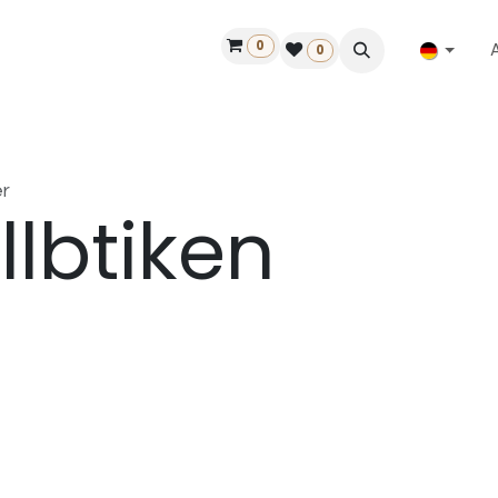
0
ilfe
50 Jahre Louët
Finde einen Händler
0
r
llbtiken