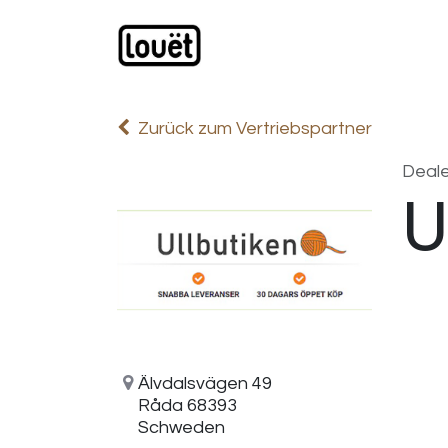
Zum Inhalt springen
Webshop
Produkte
H
Zurück zum Vertriebspartner
Deale
U
Älvdalsvägen 49
Råda 68393
Schweden