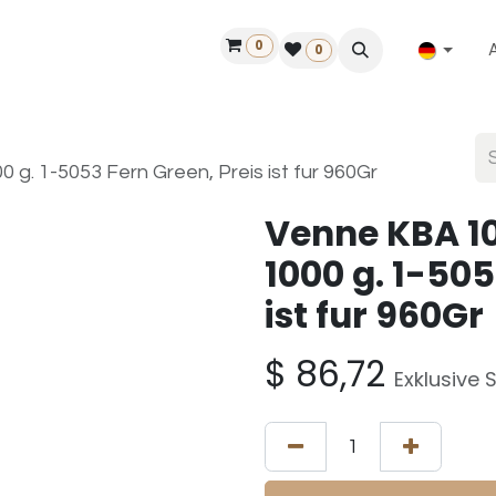
0
ilfe
50 Jahre Louët
Finde einen Händler
0
g. 1-5053 Fern Green, Preis ist fur 960Gr
Venne KBA 10
1000 g. 1-505
ist fur 960Gr
$
86,72
Exklusive 