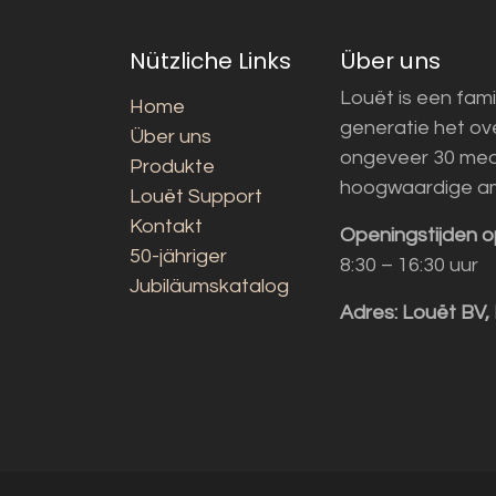
Nützliche Links
Über uns
Louët is een fami
Home
generatie het o
Über uns
ongeveer 30 med
Produkte
hoogwaardige a
Louët Support
Kontakt
Openingstijden o
50-jähriger
8:30 – 16:30 uur
Jubiläumskatalog
Adres:
Louët BV,