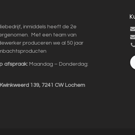
K
liebedrijf, inmiddels heeft de 2e
vergenomen. Met een team van
ewerker produceren we al 50 jaar
mbachtsproducten
p afspraak:
Maandag – Donderdag:
 Kwinkweerd 139, 7241 CW Lochem