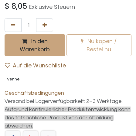
$
8,05
Exklusive Steuern
In den
Nu kopen /
Warenkorb
Bestel nu
Auf die Wunschliste
Venne
Geschäftsbedingungen
Versand bei Lagerverfügbarkeit: 2–3 Werktage.
Aufgrund kontinuierlicher Produktentwicklung kann
das tatsächliche Produkt von der Abbildung
abweichen.