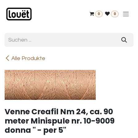
Zum Inhalt springen
0
0
Alle Produkte
Venne Creafil Nm 24, ca. 90
meter Minispule nr. 10-9009
donna " - per 5"