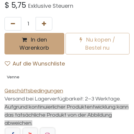
$
5,75
Exklusive Steuern
In den
Nu kopen /
Warenkorb
Bestel nu
Auf die Wunschliste
Venne
Geschäftsbedingungen
Versand bei Lagerverfügbarkeit: 2–3 Werktage.
Aufgrund kontinuierlicher Produktentwicklung kann
das tatsächliche Produkt von der Abbildung
abweichen.