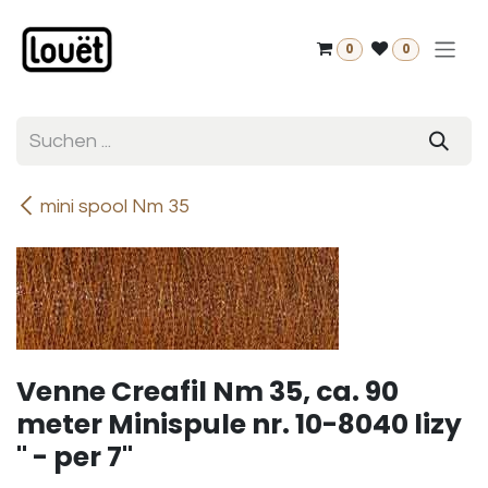
Zum Inhalt springen
0
0
mini spool Nm 35
Venne Creafil Nm 35, ca. 90
meter Minispule nr. 10-8040 lizy
" - per 7"