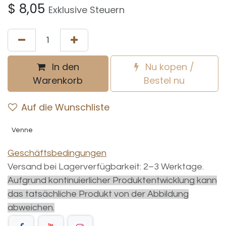
$
8,05
Exklusive Steuern
In den
Nu kopen /
Warenkorb
Bestel nu
Auf die Wunschliste
Venne
Geschäftsbedingungen
Versand bei Lagerverfügbarkeit: 2–3 Werktage.
Aufgrund kontinuierlicher Produktentwicklung kann
das tatsächliche Produkt von der Abbildung
abweichen.