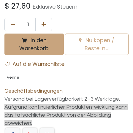
$
27,60
Exklusive Steuern
In den
Nu kopen /
Warenkorb
Bestel nu
Auf die Wunschliste
Venne
Geschäftsbedingungen
Versand bei Lagerverfügbarkeit: 2–3 Werktage.
Aufgrund kontinuierlicher Produktentwicklung kann
das tatsächliche Produkt von der Abbildung
abweichen.