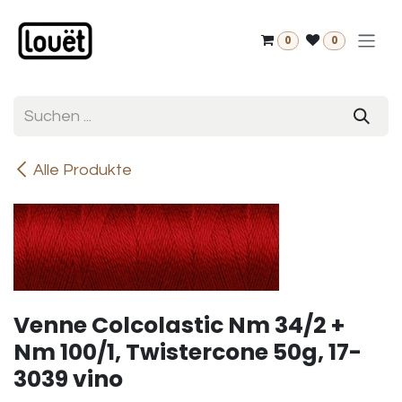
Zum Inhalt springen
0
0
Alle Produkte
Venne Colcolastic Nm 34/2 +
Nm 100/1, Twistercone 50g, 17-
3039 vino