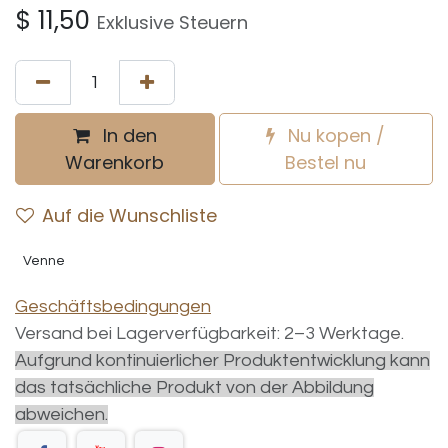
$
11,50
Exklusive Steuern
In den
Nu kopen /
Warenkorb
Bestel nu
Auf die Wunschliste
Venne
Geschäftsbedingungen
Versand bei Lagerverfügbarkeit: 2–3 Werktage.
Aufgrund kontinuierlicher Produktentwicklung kann
das tatsächliche Produkt von der Abbildung
abweichen.