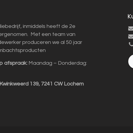
K
liebedrijf, inmiddels heeft de 2e
vergenomen. Met een team van
ewerker produceren we al 50 jaar
mbachtsproducten
p afspraak:
Maandag – Donderdag:
 Kwinkweerd 139, 7241 CW Lochem