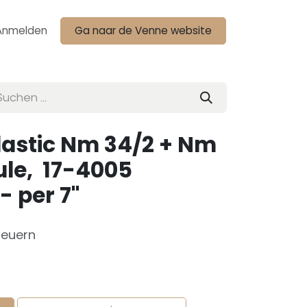
Anmelden
Ga naar de Venne website
lastic Nm 34/2 + Nm
pule, 17-4005
- per 7"
teuern