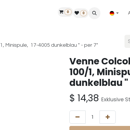
0
ilfe
50 Jahre Louët
Finde einen Händler
0
 Minispule, 17-4005 dunkelblau " - per 7"
Venne Colco
100/1, Minis
dunkelblau " 
$
14,38
Exklusive S