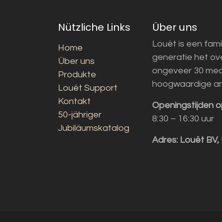
Nützliche Links
Über uns
Louët is een fami
Home
generatie het o
Über uns
ongeveer 30 med
Produkte
hoogwaardige a
Louët Support
Kontakt
Openingstijden o
50-jähriger
8:30 – 16:30 uur
Jubiläumskatalog
Adres:
Louët BV,