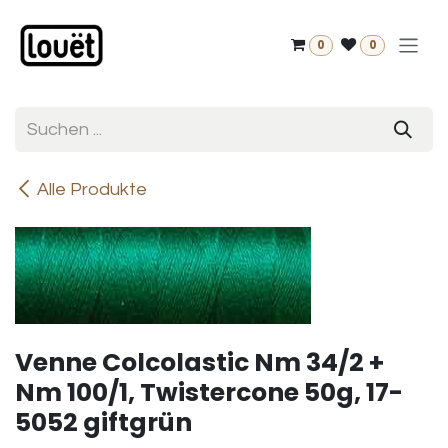
Zum Inhalt springen
0
0
Alle Produkte
Venne Colcolastic Nm 34/2 +
Nm 100/1, Twistercone 50g, 17-
5052 giftgrün