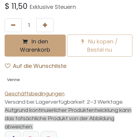
$
11,50
Exklusive Steuern
In den
Nu kopen /
Warenkorb
Bestel nu
Auf die Wunschliste
Venne
Geschäftsbedingungen
Versand bei Lagerverfügbarkeit: 2–3 Werktage.
Aufgrund kontinuierlicher Produktentwicklung kann
das tatsächliche Produkt von der Abbildung
abweichen.