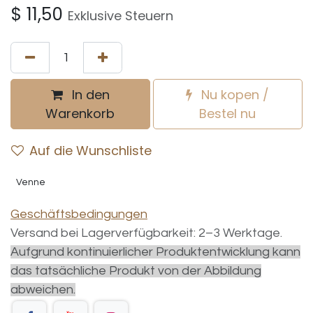
$
11,50
Exklusive Steuern
In den
Nu kopen /
Warenkorb
Bestel nu
Auf die Wunschliste
Venne
Geschäftsbedingungen
Versand bei Lagerverfügbarkeit: 2–3 Werktage.
Aufgrund kontinuierlicher Produktentwicklung kann
das tatsächliche Produkt von der Abbildung
abweichen.