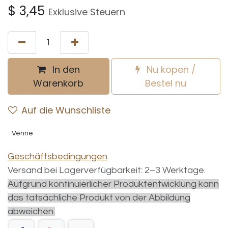
$
3,45
Exklusive Steuern
In den
Nu kopen /
Warenkorb
Bestel nu
Auf die Wunschliste
Venne
Geschäftsbedingungen
Versand bei Lagerverfügbarkeit: 2–3 Werktage.
Aufgrund kontinuierlicher Produktentwicklung kann
das tatsächliche Produkt von der Abbildung
abweichen.