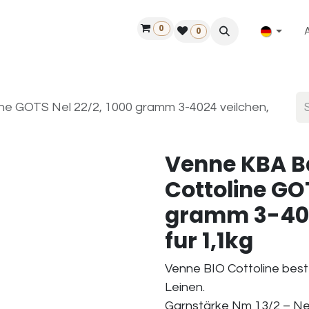
0
ilfe
50 Jahre Louët
Finde einen Händler
0
ne GOTS Nel 22/2, 1000 gramm 3-4024 veilchen,
Venne KBA B
Cottoline GOT
gramm 3-4024
fur 1,1kg
Venne BIO Cottoline bes
Leinen.
Garnstärke Nm 13/2 – Nel