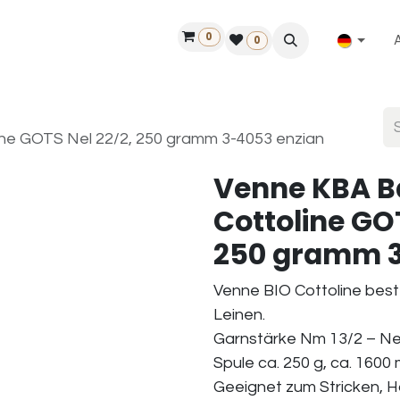
0
ilfe
50 Jahre Louët
Finde einen Händler
0
ne GOTS Nel 22/2, 250 gramm 3-4053 enzian
Venne KBA B
Cottoline GOT
250 gramm 3
Venne BIO Cottoline bes
Leinen.
Garnstärke Nm 13/2 – Nel
Spule ca. 250 g, ca. 1600 
Geeignet zum Stricken, 