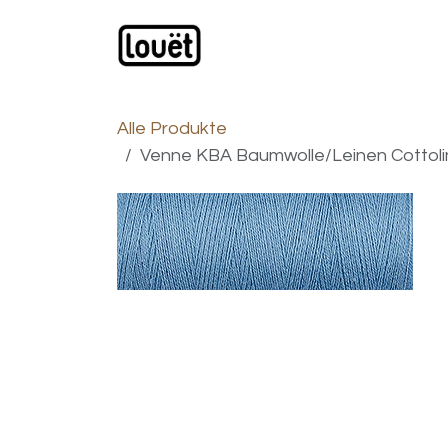
Zum Inhalt springen
Webshop
Produkte
H
Alle Produkte
Venne KBA Baumwolle/Leinen Cottoli