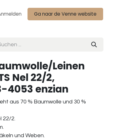
Anmelden
Ga naar de Venne website
aumwolle/Leinen
S Nel 22/2,
-4053 enzian
teht aus 70 % Baumwolle und 30 %
 22/2.
m.
Häkeln und Weben.