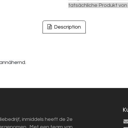
tatsächliche Produkt von
Description
 annähernd.
K
liebedrijf, inmiddels heeft de 2e
vergenomen. Met een team van