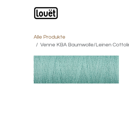
Zum Inhalt springen
Webshop
Produkte
H
Alle Produkte
Venne KBA Baumwolle/Leinen Cottoli