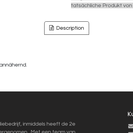
tatsächliche Produkt von
Description
 annähernd.
K
liebedrijf, inmiddels heeft de 2e
vergenomen. Met een team van