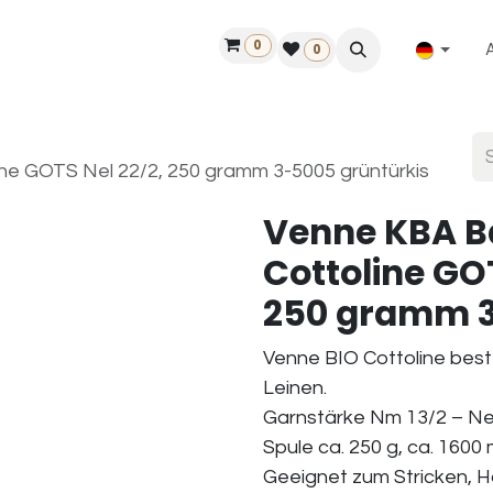
0
ilfe
50 Jahre Louët
Finde einen Händler
0
ne GOTS Nel 22/2, 250 gramm 3-5005 grüntürkis
Venne KBA B
Cottoline GOT
250 gramm 3
Venne BIO Cottoline bes
Leinen.
Garnstärke Nm 13/2 – Nel
Spule ca. 250 g, ca. 1600 
Geeignet zum Stricken, 