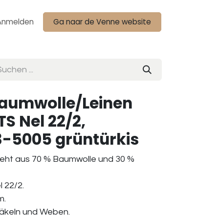
Anmelden
Ga naar de Venne website
aumwolle/Leinen
S Nel 22/2,
-5005 grüntürkis
teht aus 70 % Baumwolle und 30 %
 22/2.
m.
Häkeln und Weben.