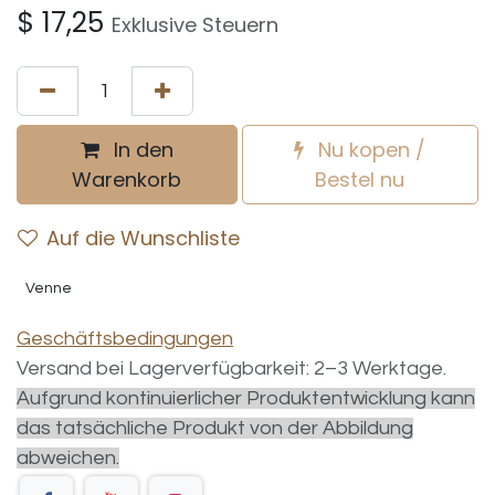
$
17,25
Exklusive Steuern
In den
Nu kopen /
Warenkorb
Bestel nu
Auf die Wunschliste
Venne
Geschäftsbedingungen
Versand bei Lagerverfügbarkeit: 2–3 Werktage.
Aufgrund kontinuierlicher Produktentwicklung kann
das tatsächliche Produkt von der Abbildung
abweichen.