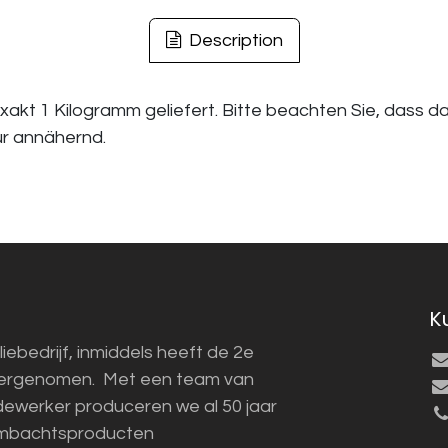
Description
exakt 1 Kilogramm geliefert. Bitte beachten Sie, dass 
ur annähernd.
K
liebedrijf, inmiddels heeft de 2e
vergenomen. Met een team van
ewerker produceren we al 50 jaar
mbachtsproducten