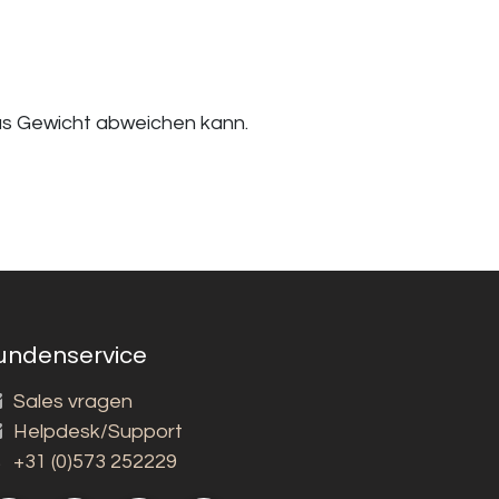
das Gewicht abweichen kann.
undenservice
Sales vragen
Helpdesk/Support
+31 (0)573 252229