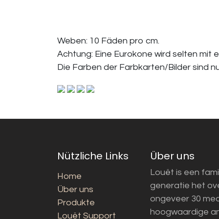
Weben: 10 Fäden pro cm.
Achtung: Eine Eurokone wird selten mit 
Die Farben der Farbkarten/Bilder sind n
Nützliche Links
Über uns
Louët is een fami
Home
generatie het o
Über uns
ongeveer 30 med
Produkte
hoogwaardige a
Louët Support