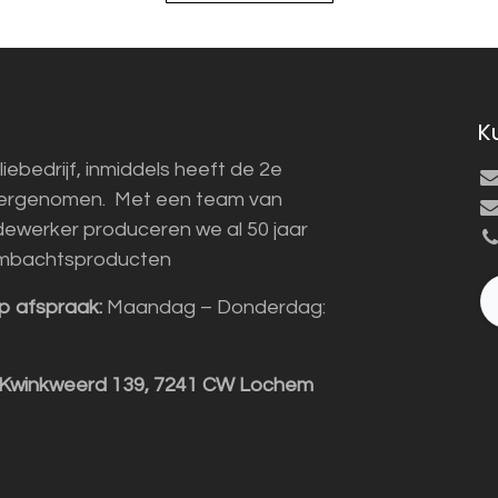
K
liebedrijf, inmiddels heeft de 2e
vergenomen. Met een team van
ewerker produceren we al 50 jaar
mbachtsproducten
p afspraak:
Maandag – Donderdag:
 Kwinkweerd 139, 7241 CW Lochem