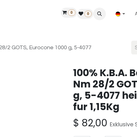
0
ilfe
50 Jahre Louët
Finde einen Händler
0
28/2 GOTS, Eurocone 1000 g, 5-4077
100% K.B.A. 
Nm 28/2 GOT
g, 5-4077 hei
fur 1,15Kg
$
82,00
Exklusive 