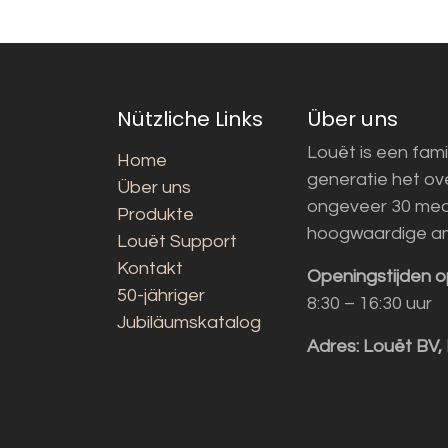
Nützliche Links
Über uns
Louët is een fami
Home
generatie het o
Über uns
ongeveer 30 med
Produkte
hoogwaardige a
Louët Support
Kontakt
Openingstijden o
50-jähriger
8:30 – 16:30 uur
Jubiläumskatalog
Adres:
Louët BV,