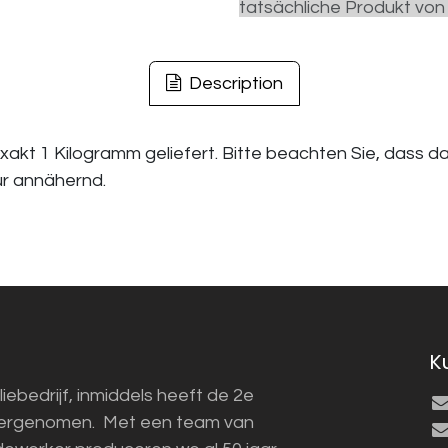
tatsächliche Produkt von
Description
exakt 1 Kilogramm geliefert. Bitte beachten Sie, dass 
ur annähernd.
K
liebedrijf, inmiddels heeft de 2e
vergenomen. Met een team van