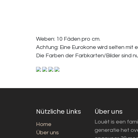
Weben: 10 Fäden pro cm.
Achtung: Eine Eurokone wird selten mit 
Die Farben der Farbkarten/Bilder sind n
Nützliche Links
Über uns
Louët is een fami
Home
generatie het o
Über uns