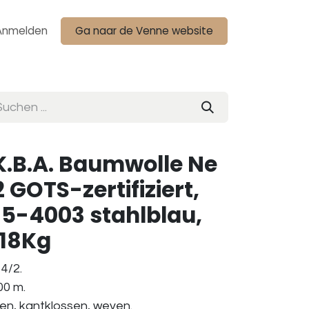
Anmelden
Ga naar de Venne website
K.B.A. Baumwolle Ne
 GOTS-zertifiziert,
5-4003 stahlblau,
1,18Kg
4/2.
00 m.
ken, kantklossen, weven.