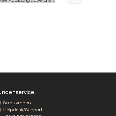
 der Abbildung abweichen.
undenservice
Sales vragen
Helpdesk/Support