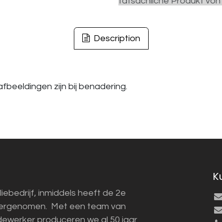
tatsächliche Produkt von
Description
fbeeldingen zijn bij benadering.
K
liebedrijf, inmiddels heeft de 2e
vergenomen. Met een team van
ewerker produceren we al 50 jaar