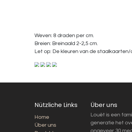
Weven: 8 draden per cm.
Breien: Breinaald 2-2,5 cm.
Let op: De kleuren van de staalkaarten/a
Nützliche Links
Über uns
Louët is een fami
Home
generatie het o
Über uns
ongeveer 30 med