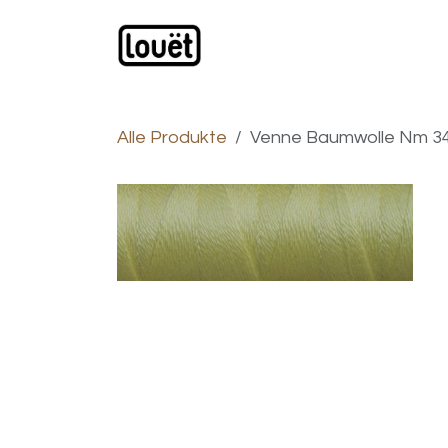
Zum Inhalt springen
Webshop
Produkte
H
Alle Produkte
Venne Baumwolle Nm 34/