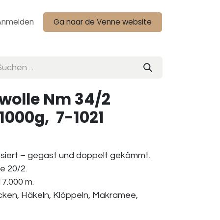
Anmelden
Ga naar de Venne website
olle Nm 34/2
,1000g, 7-1021
isiert – gegast und doppelt gekämmt.
e 20/2.
17.000 m.
icken, Häkeln, Klöppeln, Makramee,