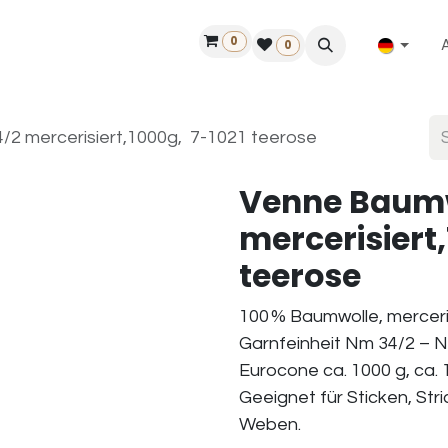
0
ilfe
50 Jahre Louët
Finde einen Händler
0
2 mercerisiert,1000g, 7-1021 teerose
Venne Baumw
mercerisiert
teerose
100 % Baumwolle, mercer
Garnfeinheit Nm 34/2 – N
Eurocone ca. 1000 g, ca. 
Geeignet für Sticken, Str
Weben.