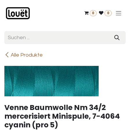
Zum Inhalt springen
0
0
Alle Produkte
Venne Baumwolle Nm 34/2
mercerisiert Minispule, 7-4064
cyanin (pro 5)