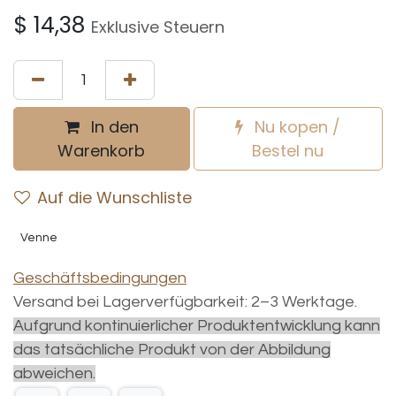
$
14,38
Exklusive Steuern
In den
Nu kopen /
Warenkorb
Bestel nu
Auf die Wunschliste
Venne
Geschäftsbedingungen
Versand bei Lagerverfügbarkeit: 2–3 Werktage.
Aufgrund kontinuierlicher Produktentwicklung kann
das tatsächliche Produkt von der Abbildung
abweichen.