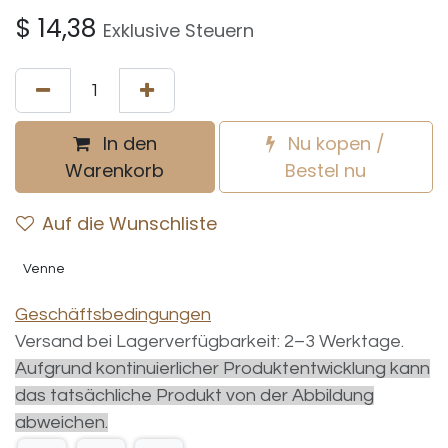
$
14,38
Exklusive Steuern
In den
Nu kopen /
Warenkorb
Bestel nu
Auf die Wunschliste
Venne
Geschäftsbedingungen
Versand bei Lagerverfügbarkeit: 2–3 Werktage.
Aufgrund kontinuierlicher Produktentwicklung kann
das tatsächliche Produkt von der Abbildung
abweichen.