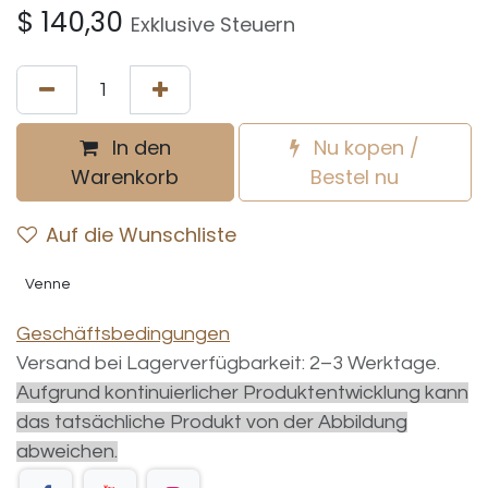
$
140,30
Exklusive Steuern
In den
Nu kopen /
Warenkorb
Bestel nu
Auf die Wunschliste
Venne
Geschäftsbedingungen
Versand bei Lagerverfügbarkeit: 2–3 Werktage.
Aufgrund kontinuierlicher Produktentwicklung kann
das tatsächliche Produkt von der Abbildung
abweichen.