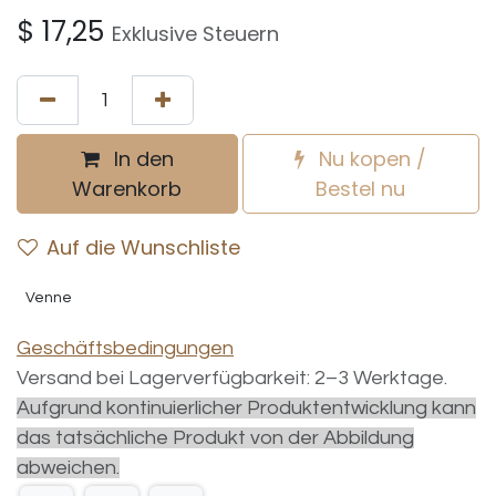
$
17,25
Exklusive Steuern
In den
Nu kopen /
Warenkorb
Bestel nu
Auf die Wunschliste
Venne
Geschäftsbedingungen
Versand bei Lagerverfügbarkeit: 2–3 Werktage.
Aufgrund kontinuierlicher Produktentwicklung kann
das tatsächliche Produkt von der Abbildung
abweichen.