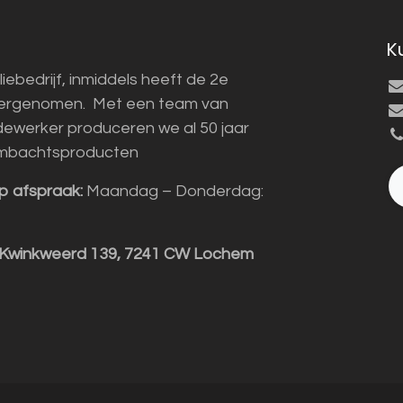
K
liebedrijf, inmiddels heeft de 2e
vergenomen. Met een team van
ewerker produceren we al 50 jaar
mbachtsproducten
p afspraak:
Maandag – Donderdag:
 Kwinkweerd 139, 7241 CW Lochem