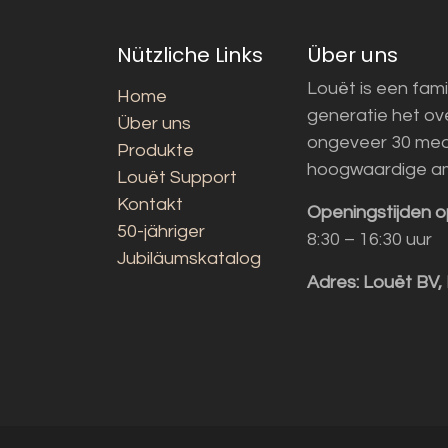
Nützliche Links
Über uns
Louët is een fami
Home
generatie het o
Über uns
ongeveer 30 med
Produkte
hoogwaardige a
Louët Support
Kontakt
Openingstijden o
50-jähriger
8:30 – 16:30 uur
Jubiläumskatalog
Adres:
Louët BV,