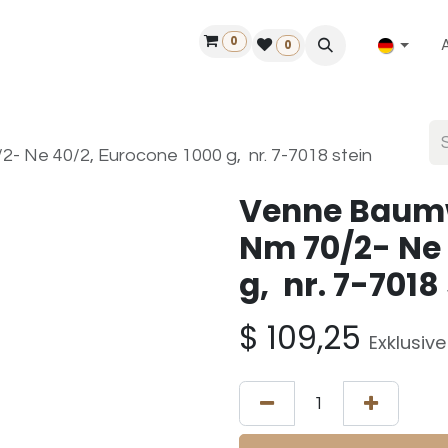
0
ilfe
50 Jahre Louët
Finde einen Händler
0
- Ne 40/2, Eurocone 1000 g, nr. 7-7018 stein
Venne Baumw
Nm 70/2- Ne 
g, nr. 7-7018
$
109,25
Exklusiv