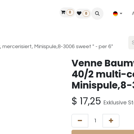
0
ilfe
50 Jahre Louët
Finde einen Händler
0
mercerisiert, Minispule,8-3006 sweet " - per 6"
Venne Baum
40/2 multi-co
Minispule,8-3
$
17,25
Exklusive S