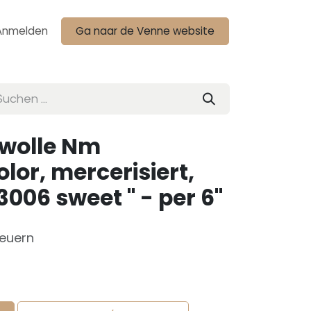
Anmelden
Ga naar de Venne website
wolle Nm
lor, mercerisiert,
006 sweet " - per 6"
teuern