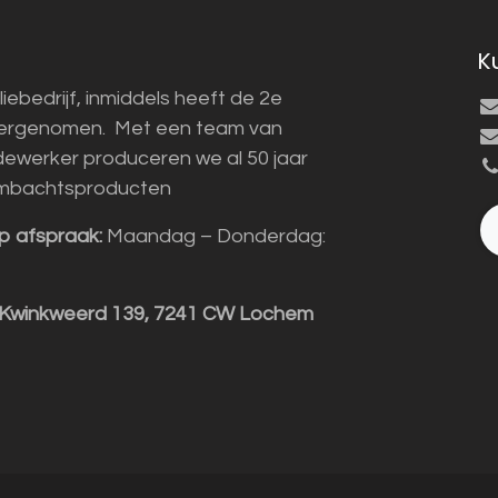
K
liebedrijf, inmiddels heeft de 2e
vergenomen. Met een team van
ewerker produceren we al 50 jaar
mbachtsproducten
p afspraak:
Maandag – Donderdag:
 Kwinkweerd 139, 7241 CW Lochem