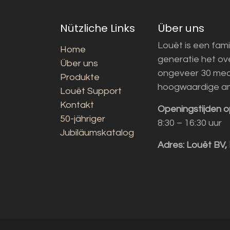
Nützliche Links
Über uns
Louët is een fami
Home
generatie het o
Über uns
ongeveer 30 med
Produkte
hoogwaardige a
Louët Support
Kontakt
Openingstijden o
50-jähriger
8:30 – 16:30 uur
Jubiläumskatalog
Adres:
Louët BV,