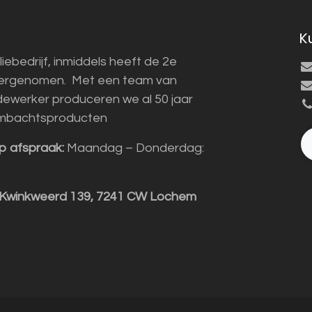
K
liebedrijf, inmiddels heeft de 2e
vergenomen. Met een team van
ewerker produceren we al 50 jaar
mbachtsproducten
p afspraak:
Maandag – Donderdag:
 Kwinkweerd 139, 7241 CW Lochem