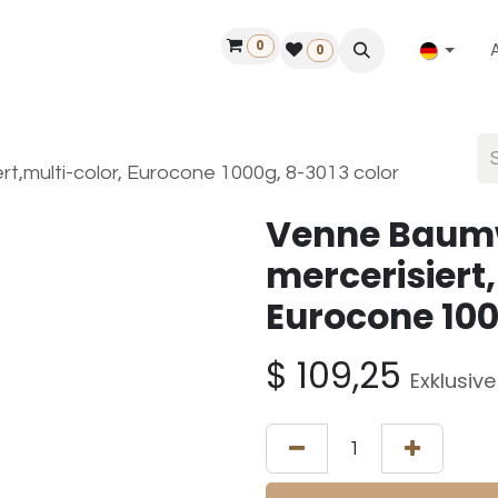
0
ilfe
50 Jahre Louët
Finde einen Händler
0
,multi-color, Eurocone 1000g, 8-3013 color
Venne Baum
mercerisiert,
Eurocone 100
$
109,25
Exklusiv