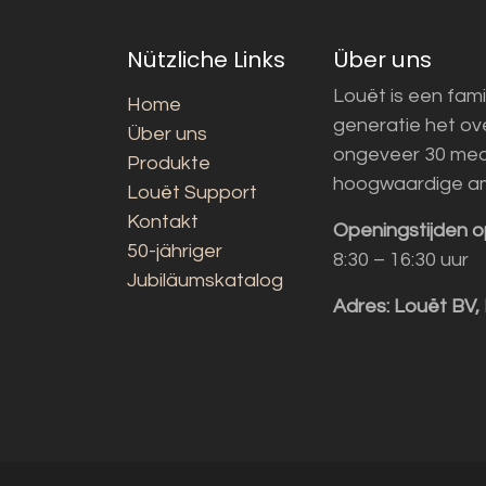
Nützliche Links
Über uns
Louët is een fami
Home
generatie het o
Über uns
ongeveer 30 med
Produkte
hoogwaardige a
Louët Support
Kontakt
Openingstijden o
50-jähriger
8:30 – 16:30 uur
Jubiläumskatalog
Adres:
Louët BV,