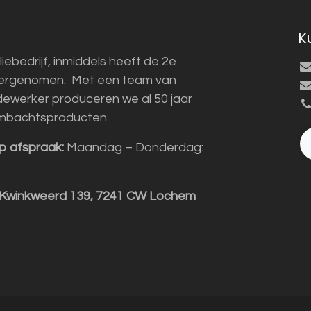
K
liebedrijf, inmiddels heeft de 2e
vergenomen. Met een team van
ewerker produceren we al 50 jaar
mbachtsproducten
p afspraak:
Maandag – Donderdag:
 Kwinkweerd 139, 7241 CW Lochem