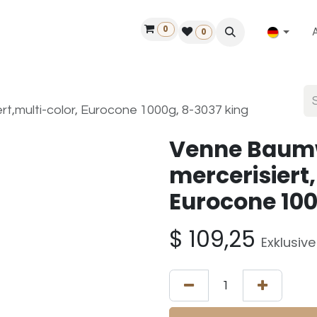
0
ilfe
50 Jahre Louët
Finde einen Händler
0
t,multi-color, Eurocone 1000g, 8-3037 king
Venne Baum
mercerisiert,
Eurocone 100
$
109,25
Exklusiv