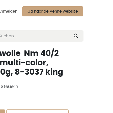
Anmelden
Ga naar de Venne website
wolle Nm 40/2
multi-color,
0g, 8-3037 king
e Steuern