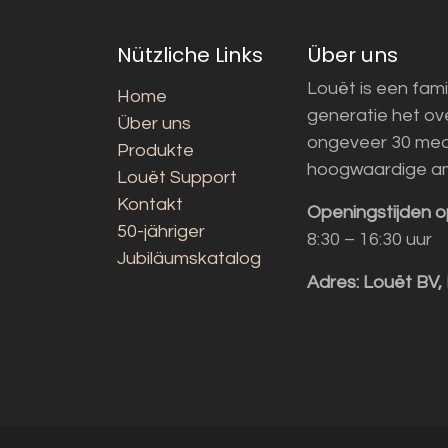
Nützliche Links
Über uns
Louët is een fami
Home
generatie het o
Über uns
ongeveer 30 med
Produkte
hoogwaardige a
Louët Support
Kontakt
Openingstijden o
50-jähriger
8:30 – 16:30 uur
Jubiläumskatalog
Adres:
Louët BV,