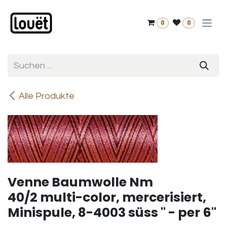
Zum Inhalt springen
0
0
Alle Produkte
Venne Baumwolle Nm
40/2 multi-color, mercerisiert,
Minispule, 8-4003 süss " - per 6"