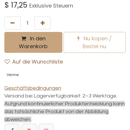
$
17,25
Exklusive Steuern
In den
Nu kopen /
Warenkorb
Bestel nu
Auf die Wunschliste
Venne
Geschäftsbedingungen
Versand bei Lagerverfügbarkeit: 2–3 Werktage.
Aufgrund kontinuierlicher Produktentwicklung kann
das tatsächliche Produkt von der Abbildung
abweichen.