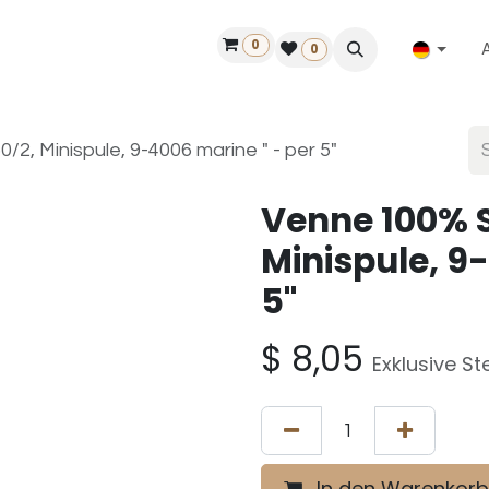
0
ilfe
50 Jahre Louët
Finde einen Händler
0
2, Minispule, 9-4006 marine " - per 5"
Venne 100% S
Minispule, 9
5"
$
8,05
Exklusive St
In den Warenkorb