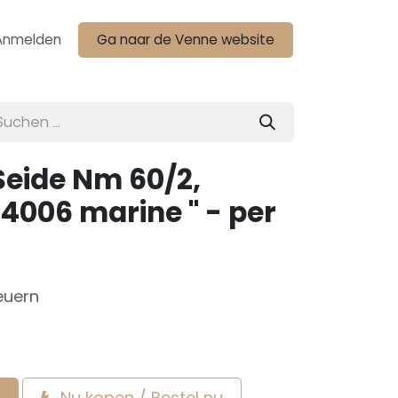
Anmelden
Ga naar de Venne website
eide Nm 60/2,
-4006 marine " - per
euern
Nu kopen / Bestel nu