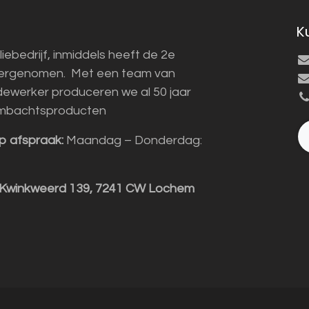
K
liebedrijf, inmiddels heeft de 2e
vergenomen. Met een team van
ewerker produceren we al 50 jaar
mbachtsproducten
p afspraak:
Maandag – Donderdag:
 Kwinkweerd 139, 7241 CW Lochem