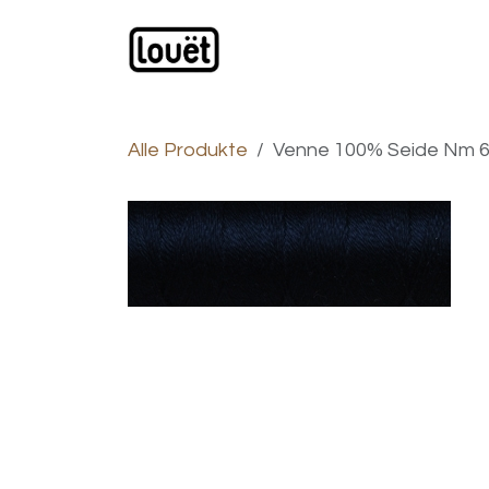
Zum Inhalt springen
Webshop
Produkte
H
Alle Produkte
Venne 100% Seide Nm 60/