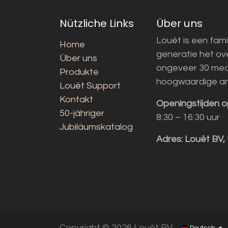
Nützliche Links
Über uns
Louët is een fami
Home
generatie het o
Über uns
ongeveer 30 med
Produkte
hoogwaardige a
Louët Support
Kontakt
Openingstijden o
50-jähriger
8:30 – 16:30 uur
Jubiläumskatalog
Adres:
Louët BV,
Copyright © 2026 Louët BV
Deutsch