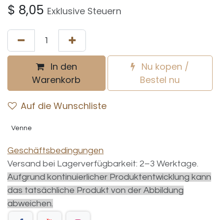
$
8,05
Exklusive Steuern
In den
Nu kopen /
Warenkorb
Bestel nu
Auf die Wunschliste
Venne
Geschäftsbedingungen
Versand bei Lagerverfügbarkeit: 2–3 Werktage.
Aufgrund kontinuierlicher Produktentwicklung kann
das tatsächliche Produkt von der Abbildung
abweichen.