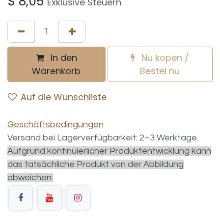
$
8,05
Exklusive Steuern
In den
Nu kopen /
Warenkorb
Bestel nu
Auf die Wunschliste
Geschäftsbedingungen
Versand bei Lagerverfügbarkeit: 2–3 Werktage.
Aufgrund kontinuierlicher Produktentwicklung kann
das tatsächliche Produkt von der Abbildung
abweichen.