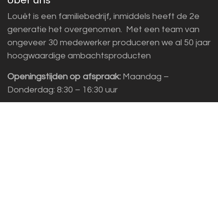
Louët is een familiebedrijf, inmiddels heeft de 2e
generatie het overgenomen. Met een team van
ongeveer 30 medewerker produceren we al 50 jaar
hoogwaardige ambachtsproducten
Openingstijden op afspraak:
Maandag –
Donderdag: 8:30 – 16:30 uur
Adres:
Louët BV, Kwinkweerd 139, 7241 CW
Lochem
Kundenservice
Sales vragen
Helpdesk/Support
+31 (0)573 252229