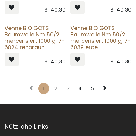
$
140,30
$
140,30
Venne BIO GOTS
Venne BIO GOTS
Baumwolle Nm 50/2
Baumwolle Nm 50/2
mercerisiert 1000 g, 7-
mercerisiert 1000 g, 7-
6024 rehbraun
6039 erde
$
140,30
$
140,30
1
2
3
4
5
Nützliche Links