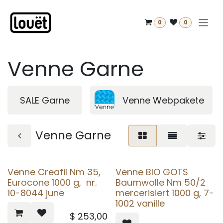
Zum Inhalt springen
0
0
Venne Garne
SALE Garne
Venne Webpakete
Venne Garne
Venne Creafil Nm 35,
Venne BIO GOTS
Eurocone 1000 g, nr.
Baumwolle Nm 50/2
10-8044 june
mercerisiert 1000 g, 7-
1002 vanille
$
253,00