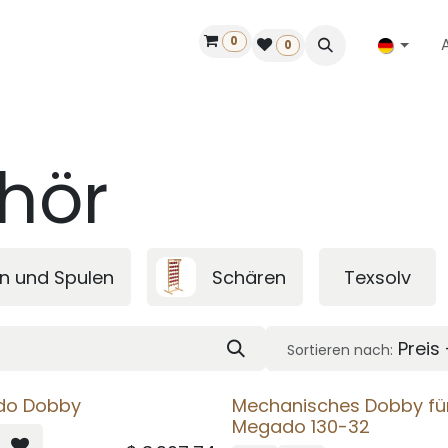
0
ilfe
50 Jahre Louët
Finde einen Händler
0
hör
en und Spulen
Schären
Texsolv
Preis
Sortieren nach:
do Dobby
Mechanisches Dobby fü
Megado 130-32