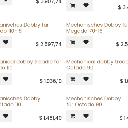
$
3.907,74
$
3.
anisches Dobby für
Mechanisches Dobby fü
o 110-16
Megado 70-16
$
2.597,74
$
2.
nical dobby treadle for
Mechanical dobby tread
o 110
Octado 90
$
1.036,10
$
1
anisches Dobby
Mechanisches Dobby
ctado 110
für Octado 90
$
1.481,40
$
1