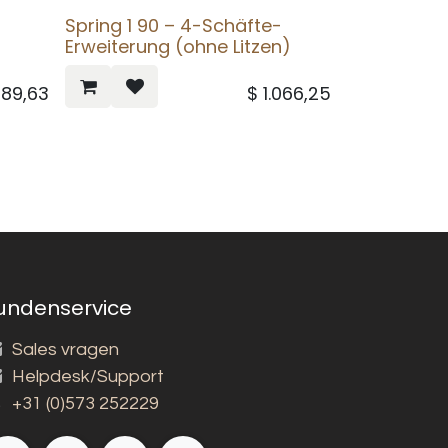
Spring 1 90 – 4-Schäfte-
Erweiterung (ohne Litzen)
089,63
$
1.066,25
undenservice
Sales vragen
Helpdesk/Support
+31 (0)573 252229