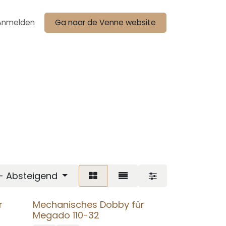
Anmelden
Ga naar de Venne website
 - Absteigend
r
Mechanisches Dobby für
Megado 110-32