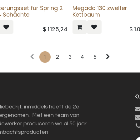
terungsset für Spring 2
Megado 130 zweiter
 4 Schächte
Kettbaum
$
1.125,24
$
1.
1
2
3
4
5
K
liebedrijf, inmiddels heeft de 2e
vergenomen. Met een team van
ewerker produceren we al 50 jaar
mbachtsproducten