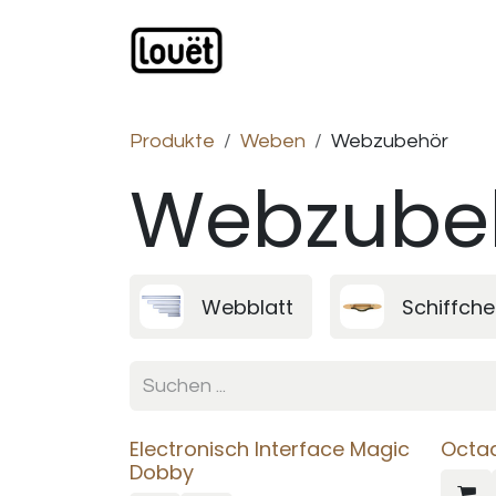
Zum Inhalt springen
Webshop
Produkte
H
Produkte
Weben
Webzubehör
Webzube
Webblatt
Schiffch
Electronisch Interface Magic
Octa
Dobby