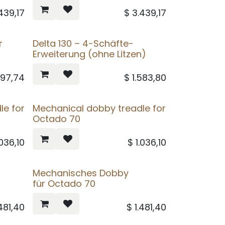
439,17
$
3.439,17
r
Delta 130 – 4-Schäfte-
Erweiterung (ohne Litzen)
597,74
$
1.583,80
le for
Mechanical dobby treadle for
Octado 70
.036,10
$
1.036,10
Mechanisches Dobby
für Octado 70
.481,40
$
1.481,40