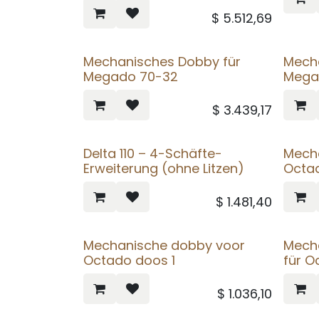
$
5.512,69
Mechanisches Dobby für
Mech
Megado 70-32
Megad
$
3.439,17
Delta 110 – 4-Schäfte-
Mecha
Erweiterung (ohne Litzen)
Octad
$
1.481,40
Mechanische dobby voor
Mech
Octado doos 1
für O
$
1.036,10