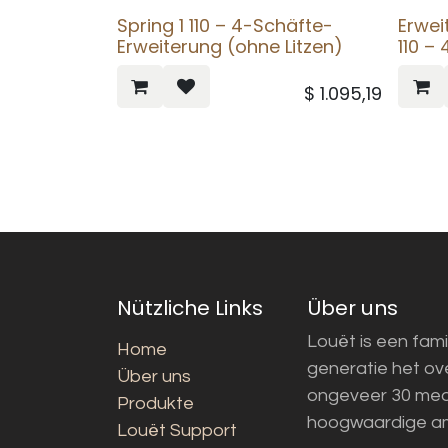
Spring 1 110 – 4-Schäfte-
Erwei
Erweiterung (ohne Litzen)
110 –
$
1.095,19
Nützliche Links
Über uns
Louët is een fami
Home
generatie het o
Über uns
ongeveer 30 med
Produkte
hoogwaardige a
Louët Support