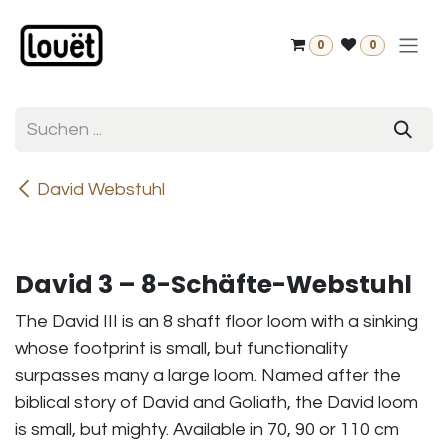
Zum Inhalt springen
0
0
David Webstuhl
David 3 – 8-Schäfte-Webstuhl
The David III is an 8 shaft floor loom with a sinking
whose footprint is small, but functionality
surpasses many a large loom. Named after the
biblical story of David and Goliath, the David loom
is small, but mighty. Available in 70, 90 or 110 cm