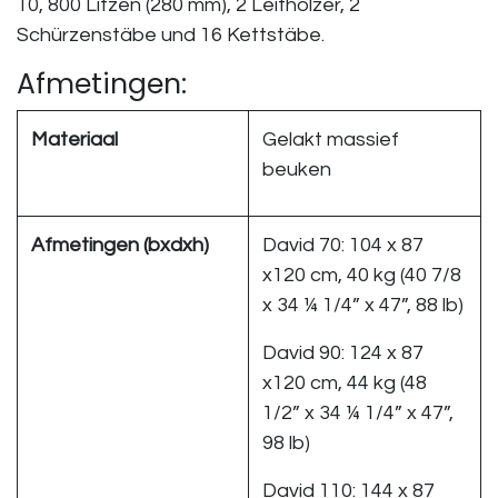
10, 800 Litzen (280 mm), 2 Leithölzer, 2
Schürzenstäbe und 16 Kettstäbe.
Afmetingen:
Materiaal
Gelakt massief
beuken
Afmetingen (bxdxh)
David 70: 104 x 87
x120 cm, 40 kg (40 7/8
x 34 ¼ 1/4” x 47”, 88 lb)
David 90: 124 x 87
x120 cm, 44 kg (48
1/2” x 34 ¼ 1/4” x 47”,
98 lb)
David 110: 144 x 87