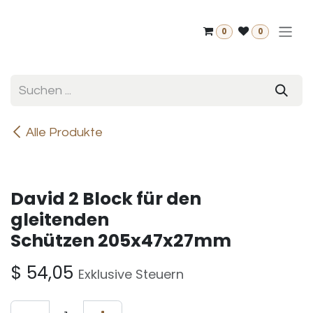
Zum Inhalt springen
0
0
Alle Produkte
David 2 Block für den
gleitenden
Schützen 205x47x27mm
$
54,05
Exklusive Steuern