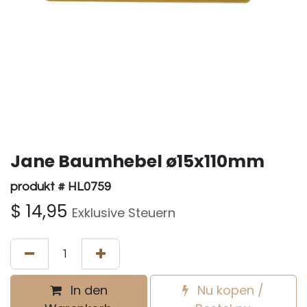
Jane Baumhebel ø15x110mm
produkt # HL0759
$
14,95
Exklusive Steuern
In den
Nu kopen /